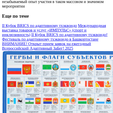
незабываемый опыт участия в таком массовом и значимом
мероприятии
Еще по теме
II Кубок BRICS по адаптивному тхэквондо
Международная
выставка товаров и услуг «ИМПУЛЬС» (спорт и
инклюзивность)
II Кубок BRICS по адаптивному тхэквондо!
Фестиваль по адаптивному тхэквондо в Башкортостане
ВНИМАНИЕ! Открыт прием заявок на ежегодный
Всероссийский Адаптивный ЗаБег! 2025