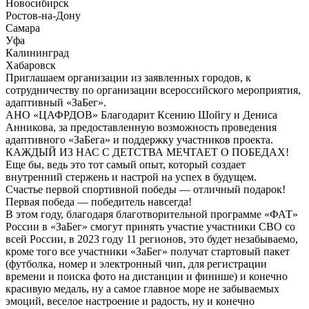
Новосибирск
Ростов-на-Дону
Самара
Уфа
Калининград
Хабаровск
Приглашаем организации из заявленных городов, к
сотрудничеству по организации всероссийского мероприятия,
адаптивный «ЗаБег».
АНО «ЦАФРДОВ» Благодарит Ксению Шойгу и Дениса
Анникова, за предоставленную возможность проведения
адаптивного «ЗаБега» и поддержку участников проекта.
КАЖДЫЙ ИЗ НАС С ДЕТСТВА МЕЧТАЕТ О ПОБЕДАХ!
Еще бы, ведь это тот самый опыт, который создает
внутренний стержень и настрой на успех в будущем.
Счастье первой спортивной победы — отличный подарок!
Первая победа — победитель навсегда!
В этом году, благодаря благотворительной программе «ФАТ»
России в «ЗаБег» смогут принять участие участники СВО со
всей России, в 2023 году 11 регионов, это будет незабываемо,
кроме того все участники «ЗаБег» получат стартовый пакет
(футболка, номер и электронный чип, для регистрации
времени и поиска фото на дистанции и финише) и конечно
красивую медаль, ну а самое главное море не забываемых
эмоций, веселое настроение и радость, ну и конечно