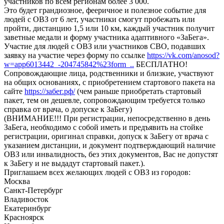
участников по всем регионам более 3 000.
Это будет грандиозное, фееричное и полезное событие для
людей с ОВЗ от 6 лет, участники смогут пробежать или
пройти, дистанцию 1,5 или 10 км, каждый участник получит
заветные медали и форму участника адаптивного «ЗаБега».
Участие для людей с ОВЗ или участников СВО, подавших
заявку на участие через форму по ссылке
https://vk.com/anosod?
w=app6013442_-204745842%23form_..
БЕСПЛАТНО!
Сопровождающие лица, родственники и близкие, участвуют
на общих основаниях, с приобретением стартового пакета на
сайте
https://забег.рф/
(чем раньше приобретать стартовый
пакет, тем он дешевле, сопровождающим требуется только
справка от врача, о допуске к ЗаБегу)
(ВНИМАНИЕ!!! При регистрации, непосредственно в день
ЗаБега, необходимо с собой иметь и предъявить на стойке
регистрации, оригинал справки, допуск к ЗаБегу от врача с
указанием дистанции, и документ подтверждающий наличие
ОВЗ или инвалидность, без этих документов, Вас не допустят
к ЗаБегу и не выдадут стартовый пакет.).
Приглашаем всех желающих людей с ОВЗ из городов:
Москва
Санкт-Петербург
Владивосток
Екатеринбург
Красноярск