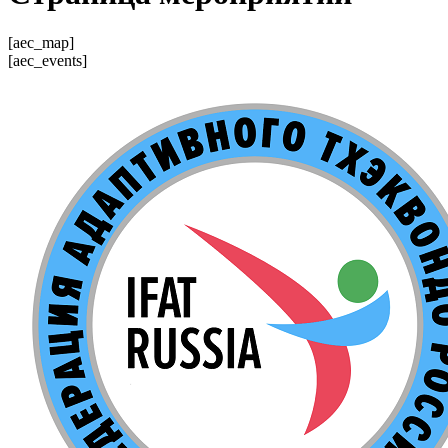
[aec_map]
[aec_events]