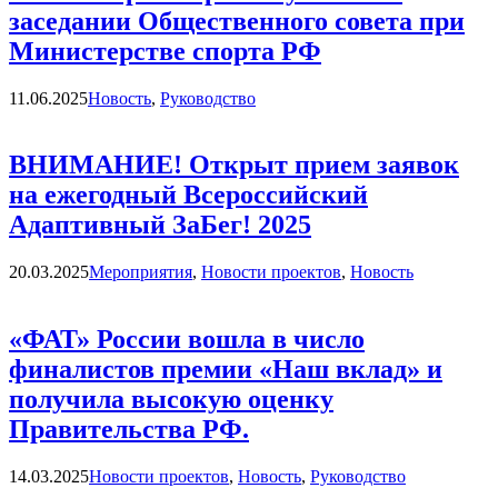
заседании Общественного совета при
Министерстве спорта РФ
Категории
11.06.2025
Новость
,
Руководство
ВНИМАНИЕ! Открыт прием заявок
на ежегодный Всероссийский
Адаптивный ЗаБег! 2025
Категории
20.03.2025
Мероприятия
,
Новости проектов
,
Новость
«ФАТ» России вошла в число
финалистов премии «Наш вклад» и
получила высокую оценку
Правительства РФ.
Категории
14.03.2025
Новости проектов
,
Новость
,
Руководство