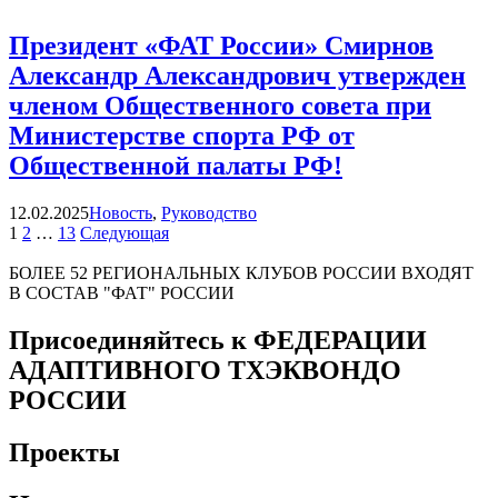
Президент «ФАТ России» Смирнов
Александр Александрович утвержден
членом Общественного совета при
Министерстве спорта РФ от
Общественной палаты РФ!
Категории
12.02.2025
Новость
,
Руководство
Навигация
Страница
Страница
Страница
Страница
1
2
…
13
Следующая
по
БОЛЕЕ 52 РЕГИОНАЛЬНЫХ КЛУБОВ РОССИИ ВХОДЯТ
записям
В СОСТАВ "ФАТ" РОССИИ
Присоединяйтесь к ФЕДЕРАЦИИ
АДАПТИВНОГО ТХЭКВОНДО
РОССИИ
Проекты