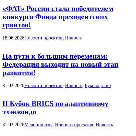
«ФАТ» России стала победителем
конкурса Фонда президентских
грантов!
Категории
18.06.2026
Новости проектов
,
Новость
На пути к большим переменам:
Федерация выходит на новый этап
развития!
Категории
31.03.2026
Новости проектов
,
Новость
,
Руководство
II Кубок BRICS по адаптивному
тхэквондо
Категории
31.03.2026
Мероприятия
,
Новости проектов
,
Новость