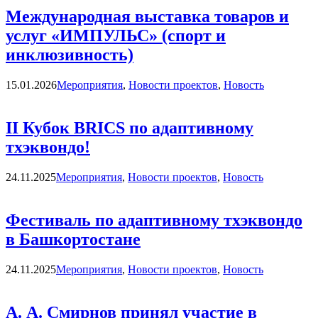
Международная выставка товаров и
услуг «ИМПУЛЬС» (спорт и
инклюзивность)
Категории
15.01.2026
Мероприятия
,
Новости проектов
,
Новость
II Кубок BRICS по адаптивному
тхэквондо!
Категории
24.11.2025
Мероприятия
,
Новости проектов
,
Новость
Фестиваль по адаптивному тхэквондо
в Башкортостане
Категории
24.11.2025
Мероприятия
,
Новости проектов
,
Новость
А. А. Смирнов принял участие в