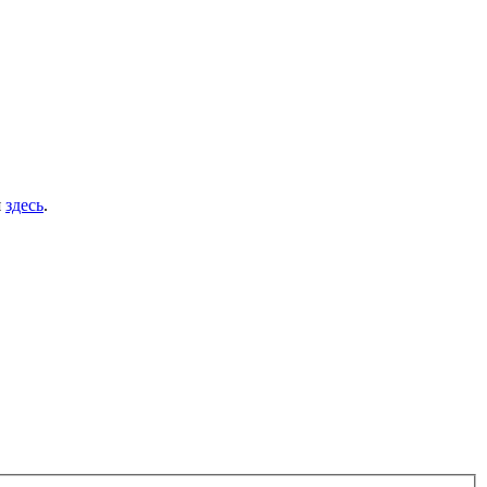
я
здесь
.