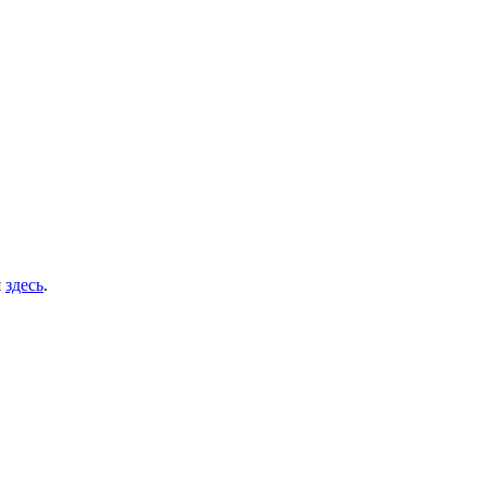
я
здесь
.