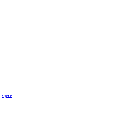
я
здесь
.